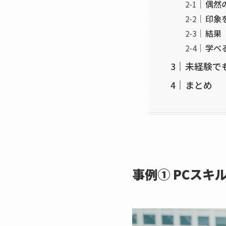
偶然
印象
結果
学べ
未経験で
まとめ
事例① PCス