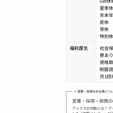
GW休
夏季
年末
産休
育休
特別
福利厚生
社会
寮あ
資格
制服
月1回
営業・採用のお仕事につ
営業・採用・総務の
アックスの内勤とは？ 