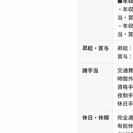
■年
・年収
当・
・年収
当・
昇給・賞与
昇給：
賞与：
諸手当
交通
時間
資格
夜勤
休日
休日・休暇
完全週
有給休