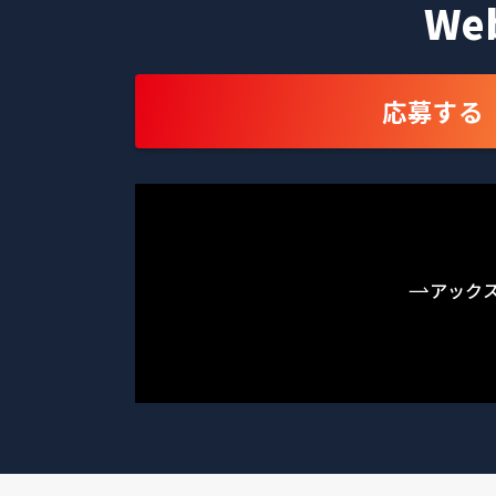
W
応募する
アック