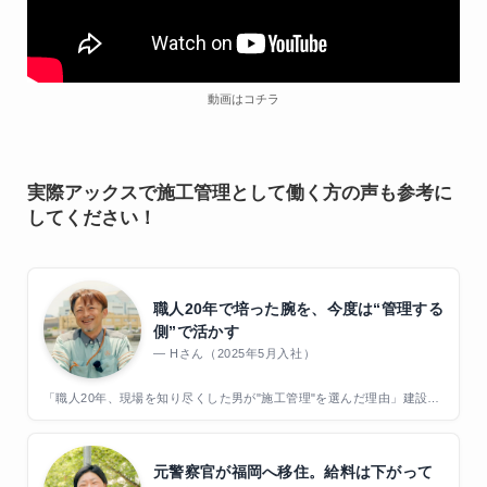
動画はコチラ
実際アックスで施工管理として働く方の声も参考に
してください！
職人20年で培った腕を、今度は“管理する
側”で活かす
Hさん（2025年5月入社）
「職人20年、現場を知り尽くした男が"施工管理"を選んだ理由」建設一
筋のベテランが語る転職のリアル
元警察官が福岡へ移住。給料は下がって