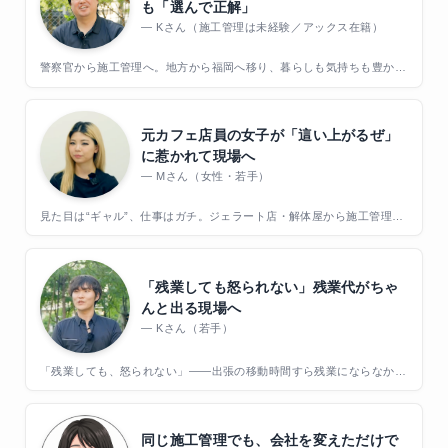
も「選んで正解」
Kさん（施工管理は未経験／アックス在籍）
警察官から施工管理へ。地方から福岡へ移り、暮らしも気持ちも豊かに
なった転職のリアル
元カフェ店員の女子が「這い上がるぜ」
に惹かれて現場へ
Mさん（女性・若手）
見た目は“ギャル”、仕事はガチ。ジェラート店・解体屋から施工管理へ
——「這い上がるぜ」に惹かれた彼女のリアル
「残業しても怒られない」残業代がちゃ
んと出る現場へ
Kさん（若手）
「残業しても、怒られない」——出張の移動時間すら残業にならなかっ
た前職から、残業代がきちんと出る施工管理へ
同じ施工管理でも、会社を変えただけで