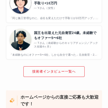
手取り+10万円
Yさん（女性）
「同じ施工管理なのに、会社を変えただけで手取りが10万円アップ」公
務員から現場へ転職した女性のリアル
国王を出迎えた元自衛官24歳。未経験で
もオファー5〜6社
Tさん（未経験からのキャリアチェンジ／アック
ス在籍4ヶ月）
「未経験なのにオファー5〜6社、しかも自分で選べた」元自衛官・24
歳が選んだ"施工管理"という道
技術者インタビュー一覧へ
ホームページからの直接ご応募も大歓迎
です！